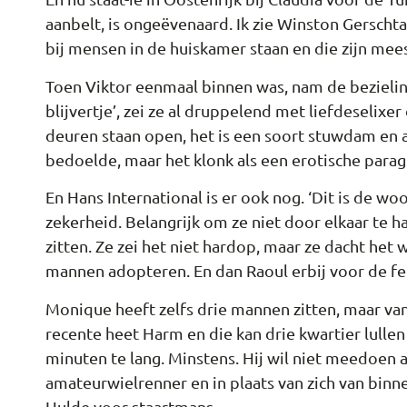
aanbelt, is ongeëvenaard. Ik zie Winston Gersch
bij mensen in de huiskamer staan en die zijn meesta
Toen Viktor eenmaal binnen was, nam de bezieling v
blijvertje’, zei ze al druppelend met liefdeselixer
deuren staan open, het is een soort stuwdam en a
bedoelde, maar het klonk als een erotische parag
En Hans International is er ook nog. ‘Dit is de wo
zekerheid. Belangrijk om ze niet door elkaar te h
zitten. Ze zei het niet hardop, maar ze dacht het w
mannen adopteren. En dan Raoul erbij voor de fe
Monique heeft zelfs drie mannen zitten, maar van
recente heet Harm en die kan drie kwartier lulle
minuten te lang. Minstens. Hij wil niet meedoe
amateurwielrenner en in plaats van zich van binn
Hulde voor staartmans.