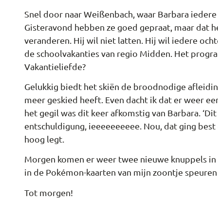
Snel door naar Weißenbach, waar Barbara iedere
Gisteravond hebben ze goed gepraat, maar dat he
veranderen. Hij wil niet latten. Hij wil iedere o
de schoolvakanties van regio Midden. Het progr
Vakantieliefde?
Gelukkig biedt het skiën de broodnodige afleidin
meer geskied heeft. Even dacht ik dat er weer ee
het gegil was dit keer afkomstig van Barbara. ‘Di
entschuldigung, ieeeeeeeeee. Nou, dat ging best go
hoog legt.
Morgen komen er weer twee nieuwe knuppels in he
in de Pokémon-kaarten van mijn zoontje speuren o
Tot morgen!