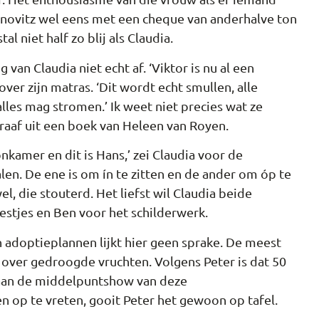
tanovitz wel eens met een cheque van anderhalve ton
l niet half zo blij als Claudia.
an Claudia niet echt af. ‘Viktor is nu al een
 over zijn matras. ‘Dit wordt echt smullen, alle
lles mag stromen.’ Ik weet niet precies wat ze
raaf uit een boek van Heleen van Royen.
onkamer en dit is Hans,’ zei Claudia voor de
alen. De ene is om ín te zitten en de ander om óp te
el, die stouterd. Het liefst wil Claudia beide
estjes en Ben voor het schilderwerk.
 adoptieplannen lijkt hier geen sprake. De meest
n over gedroogde vruchten. Volgens Peter is dat 50
n aan de middelpuntshow van deze
en op te vreten, gooit Peter het gewoon op tafel.