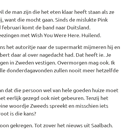
l de man zijn die het eten klaar heeft staan als ze
ij, want die mocht gaan. Sinds de mislukte Pink
d februari komt de band naar Duitsland.
meezingen met Wish You Were Here. Huilend.
ens het autoritje naar de supermarkt mijmeren hij en
bert daar al over nagedacht had. Dat heeft ie. Je
morgen in Zweden vestigen. Overmorgen mag ook. Ik
lle donderdagavonden zullen nooit meer hetzelfde
aan dat die persoon wel van hele goeden huize moet
 het eerlijk gezegd ook niet gebeuren. Tenzij het
leine woordje Zweeds spreekt en misschien iets
oot is die kans?
oon gekregen. Tot zover het nieuws uit Saalbach.