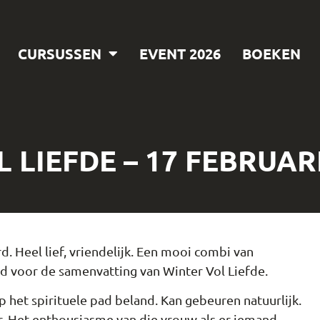
CURSUSSEN
EVENT 2026
BOEKEN
 LIEFDE – 17 FEBRUARI
d. Heel lief, vriendelijk. Een mooi combi van
jd voor de samenvatting van Winter Vol Liefde.
 op het spirituele pad beland. Kan gebeuren natuurlijk.
Tür. Het enthousiasme van die vrouw als er iemand