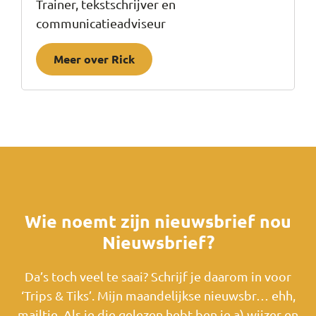
Trainer, tekstschrijver en
communicatieadviseur
Meer over Rick
Wie noemt zijn nieuwsbrief nou
Nieuwsbrief?
Da’s toch veel te saai? Schrijf je daarom in voor
‘Trips & Tiks’. Mijn maandelijkse nieuwsbr… ehh,
mailtje. Als je die gelezen hebt ben je a) wijzer en