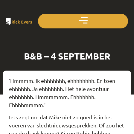
B&B – 4 SEPTEMBER
‘Hmmmm. Ik ehhhhhhh, ehhhhhhhh. En toen
ehhhhhh. Ja ehhhhhhh. Het hele avontuur
ehhhhhhh. Hmmmmmm. Ehhhhhhh.
Ehhhhmmmm.’
Iets zegt me dat Mike niet zo goed is in het
voeren van slechtnieuwsgesprekken. Of zou het
van de drank komen? Kia en Robin hebben