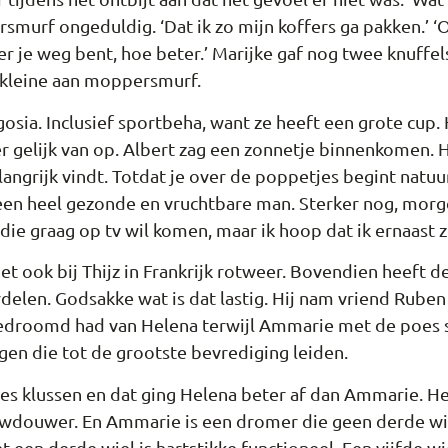
murf ongeduldig. ‘Dat ik zo mijn koffers ga pakken.’ ‘Oh
r je weg bent, hoe beter.’ Marijke gaf nog twee knuffel
 kleine aan moppersmurf.
sia. Inclusief sportbeha, want ze heeft een grote cup.
gelijk van op. Albert zag een zonnetje binnenkomen. Hi
angrijk vindt. Totdat je over de poppetjes begint natuurl
een heel gezonde en vruchtbare man. Sterker nog, morgen
 die graag op tv wil komen, maar ik hoop dat ik ernaast zi
het ook bij Thijz in Frankrijk rotweer. Bovendien heeft 
rdelen. Godsakke wat is dat lastig. Hij nam vriend Rube
 gedroomd had van Helena terwijl Ammarie met de poes sl
gen die tot de grootste bevrediging leiden.
mes klussen en dat ging Helena beter af dan Ammarie. He
uwdouwer. En Ammarie is een dromer die geen derde wi
t een derde wiel is hartstikke functioneel. Een vijfde wi