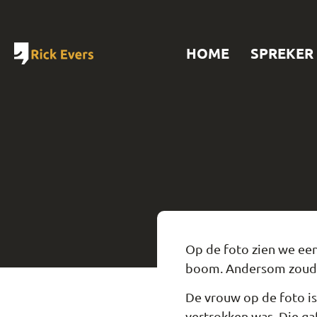
HOME
SPREKER
Op de foto zien we een
boom. Andersom zoude
De vrouw op de foto is
vertrokken was. Die gaf