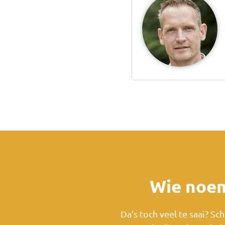
Wie noem
Da’s toch veel te saai? Sc