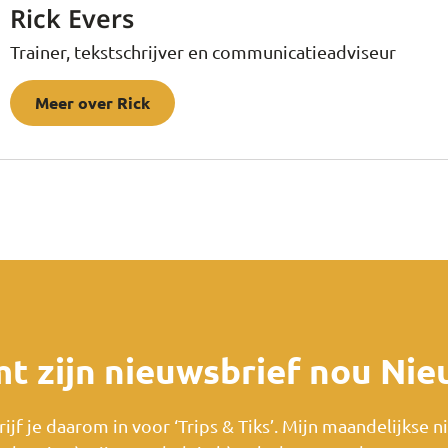
Rick Evers
Trainer, tekstschrijver en communicatieadviseur
Meer over Rick
t zijn nieuwsbrief nou Nie
hrijf je daarom in voor ‘Trips & Tiks’. Mijn maandelijkse 