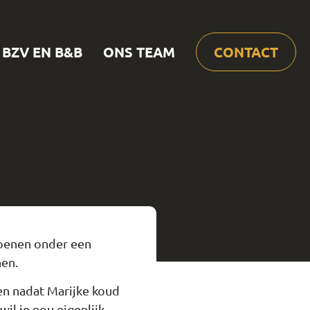
BZV EN B&B
ONS TEAM
CONTACT
zoenen onder een
en.
en nadat Marijke koud
wil je nou eigenlijk