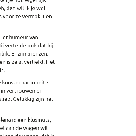
, dan wil ik je wel
s voor ze vertrok. Een
 Het humeur van
j vertelde ook dat hij
ijk. Er zijn grenzen.
 is ze al verliefd. Het
t.
de kunstenaar moeite
n in vertrouwen en
iep. Gelukkig zijn het
lena is een klusmuts,
el aan de wagen wil
el aan de wagen, dat is