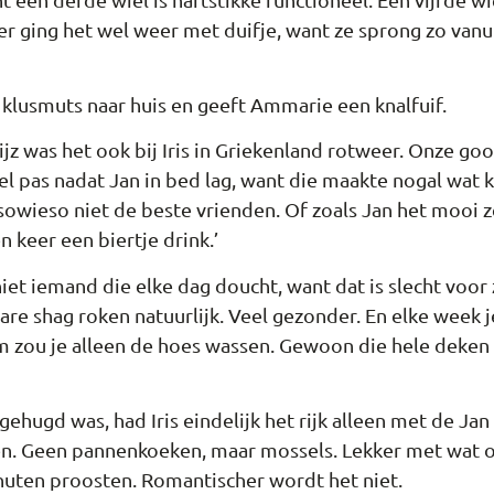
er ging het wel weer met duifje, want ze sprong zo vanu
 klusmuts naar huis en geeft Ammarie een knalfuif.
hijz was het ook bij Iris in Griekenland rotweer. Onze go
l pas nadat Jan in bed lag, want die maakte nogal wat 
 sowieso niet de beste vrienden. Of zoals Jan het mooi z
n keer een biertje drink.’
et iemand die elke dag doucht, want dat is slecht voor 
ware shag roken natuurlijk. Veel gezonder. En elke week
m zou je alleen de hoes wassen. Gewoon die hele deken er
gehugd was, had Iris eindelijk het rijk alleen met de Jan
ten. Geen pannenkoeken, maar mossels. Lekker met wat
nuten proosten. Romantischer wordt het niet.