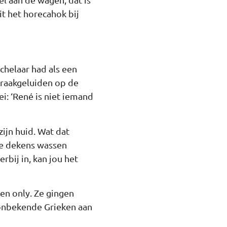
it het horecahok bij
ochelaar had als een
kraakgeluiden op de
ei: ‘René is niet iemand
zijn huid. Wat dat
 je dekens wassen
bij in, kan jou het
 en only. Ze gingen
 onbekende Grieken aan