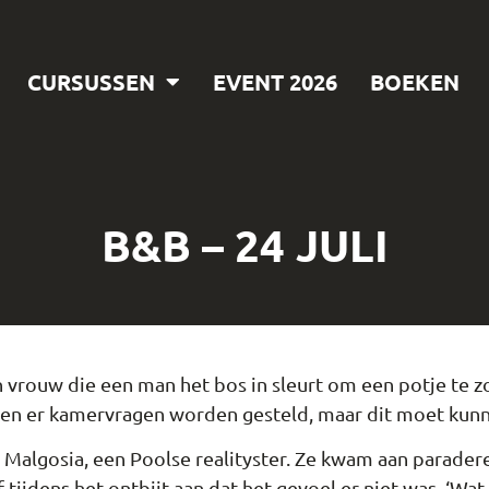
CURSUSSEN
EVENT 2026
BOEKEN
B&B – 24 JULI
 vrouw die een man het bos in sleurt om een potje te 
n er kamervragen worden gesteld, maar dit moet kunn
 Malgosia, een Poolse realityster. Ze kwam aan parader
 tijdens het ontbijt aan dat het gevoel er niet was. ‘Wat 