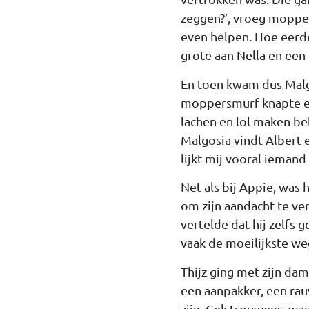
zeggen?’, vroeg moppers
even helpen. Hoe eerde
grote aan Nella en een
En toen kwam dus Malgo
moppersmurf knapte er 
lachen en lol maken bel
Malgosia vindt Albert 
lijkt mij vooral iemand
Net als bij Appie, was 
om zijn aandacht te ve
vertelde dat hij zelfs
vaak de moeilijkste we
Thijz ging met zijn da
een aanpakker, een ra
zijn. Gek trouwens, wan