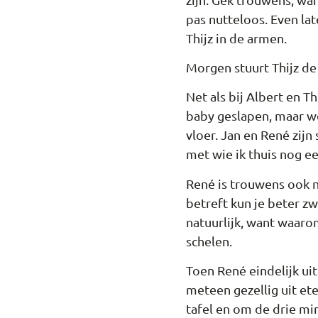
pas nutteloos. Even lat
Thijz in de armen.
Morgen stuurt Thijz de
Net als bij Albert en T
baby geslapen, maar we
vloer. Jan en René zijn
met wie ik thuis nog ee
René is trouwens ook ni
betreft kun je beter z
natuurlijk, want waaro
schelen.
Toen René eindelijk uit
meteen gezellig uit e
tafel en om de drie mi