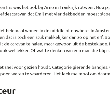
z en Iris was het ook bij Arno in Frankrijk rotweer. Nou j
liefdescaravan dat Emil met vier dekbedden moest slape
 niet helemaal wonen in de middle of nowhere. In Amste
en dat is toch een stuk makkelijker dan zo op het erf. 
uit de caravan te halen, maar gewoon uit de besteklade.
ook wel lekker. Of wat te denken van een man die blij is
het snel voor gezien houdt. Categorie gierende bandjes
mpoen weten te waarderen. Het leek me mooi om daarmee
teur